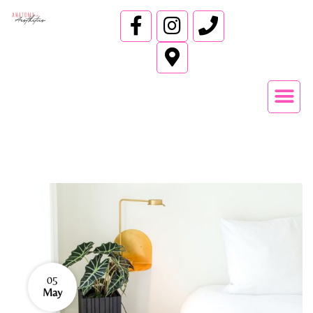
05
May